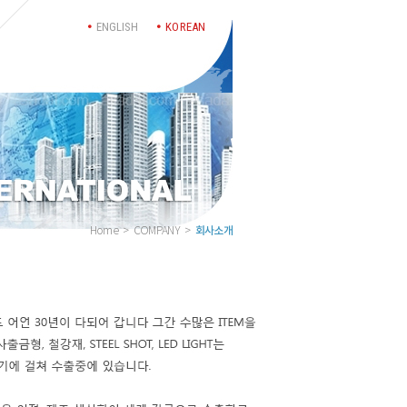
4
ENGLISH
KOREAN
회사소개
Home > COMPANY >