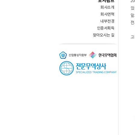
도시펌프
회사소개
회사연혁
내부전경
인증서획득
찾아오시는 길