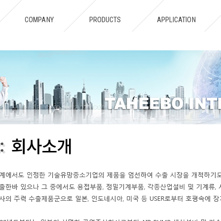
Notice: Undefined index: Mmenu in /thbint/www/new/mainset.php on line 
COMPANY
PRODUCTS
APPLICATION
회사소개